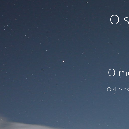
O 
O mo
O site e