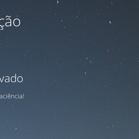
ção
ivado
aciência!